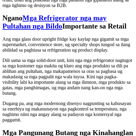
mga tighimo og desisyon sa B2B.
Ngano
Mga Refrigerator nga may
Pultahan nga Bildo
Importante sa Retail
Ang mga glass door upright fridge kay kaylap nga gigamit sa mga
supermarket, convenience store, ug specialty shops tungod sa ilang
abilidad sa paghiusa sa refrigeration ug product display.
Dili sama sa mga solid-door unit, kini nga mga refrigerator nagtugot
sa mga kustomer nga makita og klaro ang mga produkto sa dili pa
ablihan ang pultahan, nga makapamenos sa oras sa pagbasa ug
makadasig sa mga pagpalit nga wala tuyoa. Kini nga pagka-
visibility labi ka importante alang sa mga ilimnon, mga produkto sa
gatas, mga panghimagas, ug mga andam nang kan-on nga mga
butang.
Dugang pa, ang mga modernong disenyo nagpunting sa kahusayan
sa enerhiya ug makanunayon nga pagkontrol sa temperatura, nga
naghimo niini nga angay alang sa padayon nga komersyal nga
paggamit.
Mga Pangunang Butang nga Kinahanglan