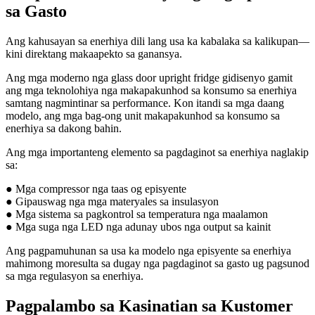
sa Gasto
Ang kahusayan sa enerhiya dili lang usa ka kabalaka sa kalikupan—
kini direktang makaapekto sa ganansya.
Ang mga moderno nga glass door upright fridge gidisenyo gamit
ang mga teknolohiya nga makapakunhod sa konsumo sa enerhiya
samtang nagmintinar sa performance. Kon itandi sa mga daang
modelo, ang mga bag-ong unit makapakunhod sa konsumo sa
enerhiya sa dakong bahin.
Ang mga importanteng elemento sa pagdaginot sa enerhiya naglakip
sa:
● Mga compressor nga taas og episyente
● Gipauswag nga mga materyales sa insulasyon
● Mga sistema sa pagkontrol sa temperatura nga maalamon
● Mga suga nga LED nga adunay ubos nga output sa kainit
Ang pagpamuhunan sa usa ka modelo nga episyente sa enerhiya
mahimong moresulta sa dugay nga pagdaginot sa gasto ug pagsunod
sa mga regulasyon sa enerhiya.
Pagpalambo sa Kasinatian sa Kustomer