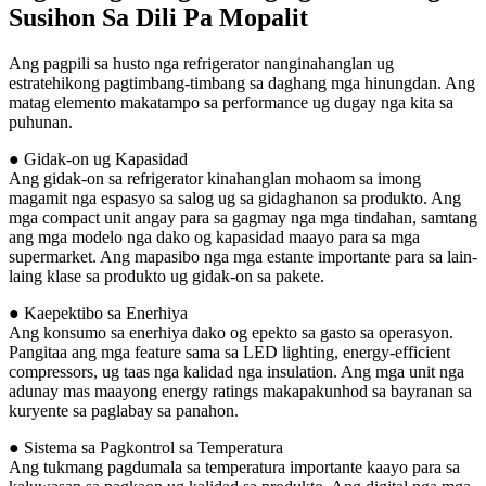
Susihon Sa Dili Pa Mopalit
Ang pagpili sa husto nga refrigerator nanginahanglan ug
estratehikong pagtimbang-timbang sa daghang mga hinungdan. Ang
matag elemento makatampo sa performance ug dugay nga kita sa
puhunan.
● Gidak-on ug Kapasidad
Ang gidak-on sa refrigerator kinahanglan mohaom sa imong
magamit nga espasyo sa salog ug sa gidaghanon sa produkto. Ang
mga compact unit angay para sa gagmay nga mga tindahan, samtang
ang mga modelo nga dako og kapasidad maayo para sa mga
supermarket. Ang mapasibo nga mga estante importante para sa lain-
laing klase sa produkto ug gidak-on sa pakete.
● Kaepektibo sa Enerhiya
Ang konsumo sa enerhiya dako og epekto sa gasto sa operasyon.
Pangitaa ang mga feature sama sa LED lighting, energy-efficient
compressors, ug taas nga kalidad nga insulation. Ang mga unit nga
adunay mas maayong energy ratings makapakunhod sa bayranan sa
kuryente sa paglabay sa panahon.
● Sistema sa Pagkontrol sa Temperatura
Ang tukmang pagdumala sa temperatura importante kaayo para sa