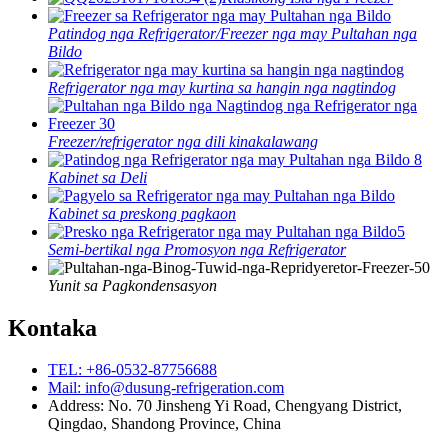
Patindog nga Refrigerator/Freezer nga may Pultahan nga
Bildo
Refrigerator nga may kurtina sa hangin nga nagtindog
Freezer/refrigerator nga dili kinakalawang
Kabinet sa Deli
Kabinet sa preskong pagkaon
Semi-bertikal nga Promosyon nga Refrigerator
Yunit sa Pagkondensasyon
Kontaka
TEL: +86-0532-87756688
Mail: info@dusung-refrigeration.com
Address: No. 70 Jinsheng Yi Road, Chengyang District,
Qingdao, Shandong Province, China