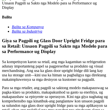
Balita
Balita sa Kompanya
Balita sa Industriya
Giya sa Pagpili og Glass Door Upright Fridge para
sa Retail: Unsaon Pagpili sa Sakto nga Modelo para
sa Performance ug Display
Sa kompetisyon karon sa retail, ang mga kagamitan sa refrigeration
adunay importanteng papel sa pagpreserbar sa produkto ug visual
merchandising. Ang usa ka glass door upright fridge dili lang kay
usa ka storage unit—kini usa ka himan sa pagbaligya nga direktang
makaimpluwensya sa mga desisyon sa kustomer sa pagpalit.
Para sa mga retailer, ang pagpili sa saktong modelo makapauswag sa
pagka-klaro sa produkto, makapakunhod sa gasto sa enerhiya, ug
makapausbaw sa episyente sa operasyon. Kini nga giya naghatag ug
komprehensibo nga kinatibuk-ang panglantaw kon unsaon pagpili
sa sulundon nga glass door upright fridge para sa mga aplikasyon sa
retail, uban ang praktikal nga mga panabut nga gipahaom alang sa