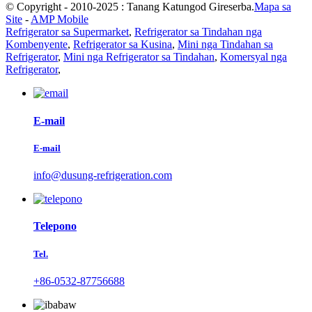
© Copyright - 2010-2025 : Tanang Katungod Gireserba.
Mapa sa
Site
-
AMP Mobile
Refrigerator sa Supermarket
,
Refrigerator sa Tindahan nga
Kombenyente
,
Refrigerator sa Kusina
,
Mini nga Tindahan sa
Refrigerator
,
Mini nga Refrigerator sa Tindahan
,
Komersyal nga
Refrigerator
,
E-mail
E-mail
info@dusung-refrigeration.com
Telepono
Tel.
+86-0532-87756688