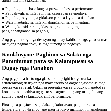
dugay nga mga kakulangan.
● Pagpili og unit base lang sa presyo imbes sa performance
● Pagbaliwala sa mga rating sa kahusayan sa enerhiya
● Pagpili og sayop nga gidak-on para sa layout sa tindahan
● Wala magtagad sa mga kinahanglanon sa pagmentinar
● Wala gikonsiderar ang klase sa produkto ug mga
panginahanglanon sa pagtipig
Ang paghimo og mga desisyon nga may kahibalo nagsiguro sa mas
maayong pagkahan-ay sa mga tumong sa negosyo.
Konklusyon: Paghimo sa Sakto nga
Pamuhunan para sa Kalampusan sa
Dugay nga Panahon
Ang pagpili sa husto nga glass door upright fridge usa ka
estratehikong desisyon nga makaapekto sa daghang aspeto sa mga
operasyon sa retail. Gikan sa presentasyon sa produkto hangtod sa
konsumo sa enerhiya ug gasto sa pagmentinar, ang matag butang
adunay papel sa kinatibuk-ang performance.
Pinaagi sa pag-focus sa gidak-on, kahusayan, pagkontrol sa
temperatura, ug disenyo, ang mga negosyo mahimong mamuhunan