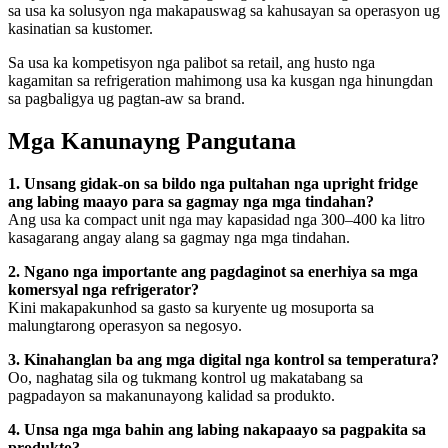
sa usa ka solusyon nga makapauswag sa kahusayan sa operasyon ug
kasinatian sa kustomer.
Sa usa ka kompetisyon nga palibot sa retail, ang husto nga
kagamitan sa refrigeration mahimong usa ka kusgan nga hinungdan
sa pagbaligya ug pagtan-aw sa brand.
Mga Kanunayng Pangutana
1. Unsang gidak-on sa bildo nga pultahan nga upright fridge
ang labing maayo para sa gagmay nga mga tindahan?
Ang usa ka compact unit nga may kapasidad nga 300–400 ka litro
kasagarang angay alang sa gagmay nga mga tindahan.
2. Ngano nga importante ang pagdaginot sa enerhiya sa mga
komersyal nga refrigerator?
Kini makapakunhod sa gasto sa kuryente ug mosuporta sa
malungtarong operasyon sa negosyo.
3. Kinahanglan ba ang mga digital nga kontrol sa temperatura?
Oo, naghatag sila og tukmang kontrol ug makatabang sa
pagpadayon sa makanunayong kalidad sa produkto.
4. Unsa nga mga bahin ang labing nakapaayo sa pagpakita sa
produkto?