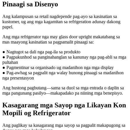
Pinaagi sa Disenyo
Ang kalampusan sa retail nagdepende pag-ayo sa kasinatian sa
kustomer, ug ang mga kagamitan sa refrigeration adunay dakong
papel.
Ang mga refrigerator nga may glass door upright makatabang sa
mas maayong kasinatian sa pagpamalit pinaagi sa:
● Nagtugot sa dali nga pag-ila sa produkto
● Pagpakunhod sa panginahanglan sa kanunay nga pag-abli sa mga
pultahan
● Pagmentinar sa organisado ug madanihon nga mga display
● Pag-awhag sa pagpalit nga walay hunong pinaagi sa madanihon
nga presentasyon
Ang hustong pagbutang—sama sa duol sa mga entrada o daplin sa
mga pangunang pasilyo—makapadako pa niining mga benepisyo.
Kasagarang mga Sayop nga Likayan Kon
Mopili og Refrigerator
Ang paglikay sa kasagarang mga sayop sa pagpalit makapugong sa