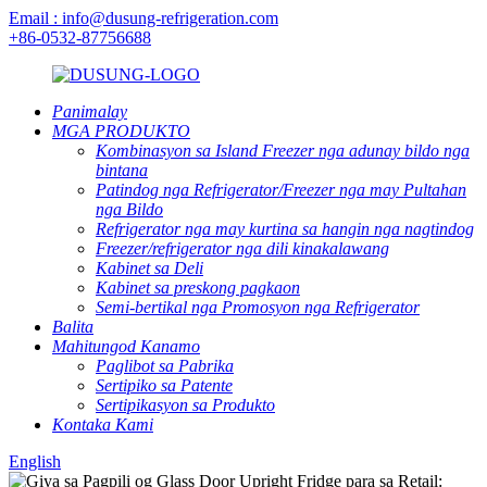
Email : info@dusung-refrigeration.com
+86-0532-87756688
Panimalay
MGA PRODUKTO
Kombinasyon sa Island Freezer nga adunay bildo nga
bintana
Patindog nga Refrigerator/Freezer nga may Pultahan
nga Bildo
Refrigerator nga may kurtina sa hangin nga nagtindog
Freezer/refrigerator nga dili kinakalawang
Kabinet sa Deli
Kabinet sa preskong pagkaon
Semi-bertikal nga Promosyon nga Refrigerator
Balita
Mahitungod Kanamo
Paglibot sa Pabrika
Sertipiko sa Patente
Sertipikasyon sa Produkto
Kontaka Kami
English