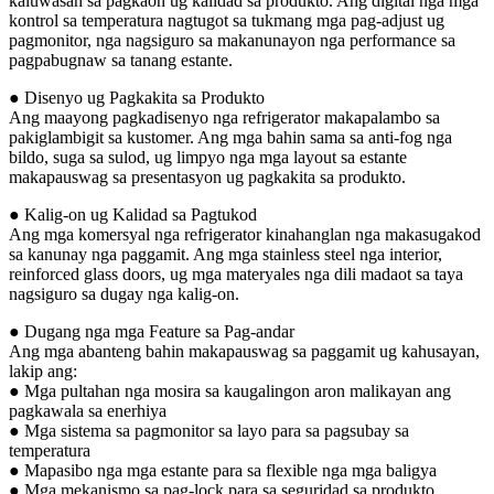
kaluwasan sa pagkaon ug kalidad sa produkto. Ang digital nga mga
kontrol sa temperatura nagtugot sa tukmang mga pag-adjust ug
pagmonitor, nga nagsiguro sa makanunayon nga performance sa
pagpabugnaw sa tanang estante.
● Disenyo ug Pagkakita sa Produkto
Ang maayong pagkadisenyo nga refrigerator makapalambo sa
pakiglambigit sa kustomer. Ang mga bahin sama sa anti-fog nga
bildo, suga sa sulod, ug limpyo nga mga layout sa estante
makapauswag sa presentasyon ug pagkakita sa produkto.
● Kalig-on ug Kalidad sa Pagtukod
Ang mga komersyal nga refrigerator kinahanglan nga makasugakod
sa kanunay nga paggamit. Ang mga stainless steel nga interior,
reinforced glass doors, ug mga materyales nga dili madaot sa taya
nagsiguro sa dugay nga kalig-on.
● Dugang nga mga Feature sa Pag-andar
Ang mga abanteng bahin makapauswag sa paggamit ug kahusayan,
lakip ang:
● Mga pultahan nga mosira sa kaugalingon aron malikayan ang
pagkawala sa enerhiya
● Mga sistema sa pagmonitor sa layo para sa pagsubay sa
temperatura
● Mapasibo nga mga estante para sa flexible nga mga baligya
● Mga mekanismo sa pag-lock para sa seguridad sa produkto