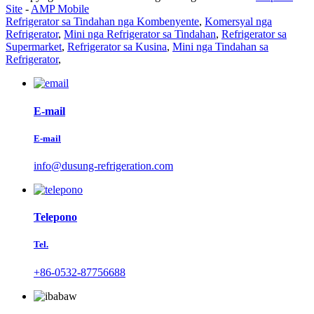
Site
-
AMP Mobile
Refrigerator sa Tindahan nga Kombenyente
,
Komersyal nga
Refrigerator
,
Mini nga Refrigerator sa Tindahan
,
Refrigerator sa
Supermarket
,
Refrigerator sa Kusina
,
Mini nga Tindahan sa
Refrigerator
,
E-mail
E-mail
info@dusung-refrigeration.com
Telepono
Tel.
+86-0532-87756688