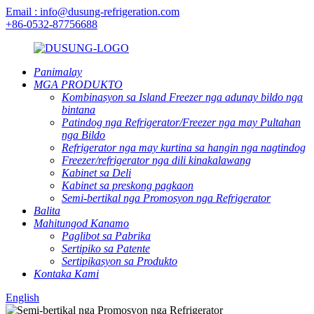
Email : info@dusung-refrigeration.com
+86-0532-87756688
Panimalay
MGA PRODUKTO
Kombinasyon sa Island Freezer nga adunay bildo nga
bintana
Patindog nga Refrigerator/Freezer nga may Pultahan
nga Bildo
Refrigerator nga may kurtina sa hangin nga nagtindog
Freezer/refrigerator nga dili kinakalawang
Kabinet sa Deli
Kabinet sa preskong pagkaon
Semi-bertikal nga Promosyon nga Refrigerator
Balita
Mahitungod Kanamo
Paglibot sa Pabrika
Sertipiko sa Patente
Sertipikasyon sa Produkto
Kontaka Kami
English