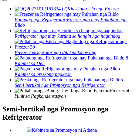
Klasikong Isla nga Freezer
Patindog nga Refrigerator/Freezer nga may Pultahan nga
Bildo
Refrigerator nga may kurtina sa hangin nga nagtindog
Freezer/refrigerator nga dili kinakalawang
Kabinet sa Deli
Kabinet sa preskong pagkaon
Semi-bertikal nga Promosyon nga Refrigerator
Yunit sa Pagkondensasyon
Semi-bertikal nga Promosyon nga
Refrigerator