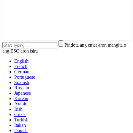
Pindota ang enter aron mangita o
ang ESC aron isira
English
French
German
Portuguese
Spanish
Russian
Japanese
Korean
Arabic
Irish
Greek
Turkish
Italian
Danish