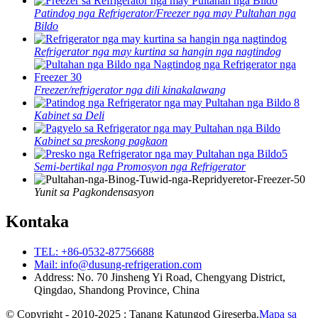
Patindog nga Refrigerator/Freezer nga may Pultahan nga
Bildo
Refrigerator nga may kurtina sa hangin nga nagtindog
Freezer/refrigerator nga dili kinakalawang
Kabinet sa Deli
Kabinet sa preskong pagkaon
Semi-bertikal nga Promosyon nga Refrigerator
Yunit sa Pagkondensasyon
Kontaka
TEL: +86-0532-87756688
Mail: info@dusung-refrigeration.com
Address: No. 70 Jinsheng Yi Road, Chengyang District,
Qingdao, Shandong Province, China
© Copyright - 2010-2025 : Tanang Katungod Gireserba.
Mapa sa