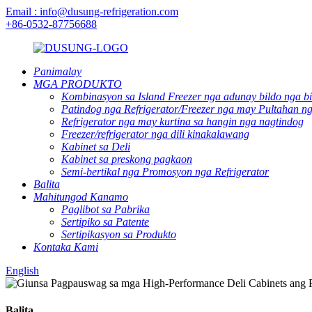
Email : info@dusung-refrigeration.com
+86-0532-87756688
Panimalay
MGA PRODUKTO
Kombinasyon sa Island Freezer nga adunay bildo nga b
Patindog nga Refrigerator/Freezer nga may Pultahan ng
Refrigerator nga may kurtina sa hangin nga nagtindog
Freezer/refrigerator nga dili kinakalawang
Kabinet sa Deli
Kabinet sa preskong pagkaon
Semi-bertikal nga Promosyon nga Refrigerator
Balita
Mahitungod Kanamo
Paglibot sa Pabrika
Sertipiko sa Patente
Sertipikasyon sa Produkto
Kontaka Kami
English
Balita