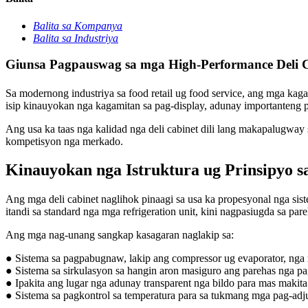
Balita sa Kompanya
Balita sa Industriya
Giunsa Pagpauswag sa mga High-Performance Deli C
Sa modernong industriya sa food retail ug food service, ang mga kag
isip kinauyokan nga kagamitan sa pag-display, adunay importanteng p
Ang usa ka taas nga kalidad nga deli cabinet dili lang makapalugway
kompetisyon nga merkado.
Kinauyokan nga Istruktura ug Prinsipyo s
Ang mga deli cabinet naglihok pinaagi sa usa ka propesyonal nga si
itandi sa standard nga mga refrigeration unit, kini nagpasiugda sa pa
Ang mga nag-unang sangkap kasagaran naglakip sa:
● Sistema sa pagpabugnaw, lakip ang compressor ug evaporator, ng
● Sistema sa sirkulasyon sa hangin aron masiguro ang parehas nga p
● Ipakita ang lugar nga adunay transparent nga bildo para mas makita
● Sistema sa pagkontrol sa temperatura para sa tukmang mga pag-adj