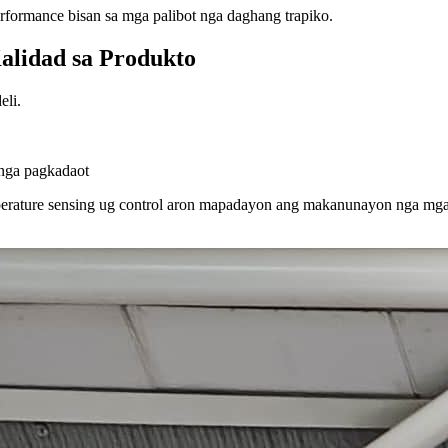
rformance bisan sa mga palibot nga daghang trapiko.
alidad sa Produkto
eli.
nga pagkadaot
perature sensing ug control aron mapadayon ang makanunayon nga mga k