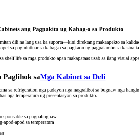
abinets ang Pagpakita ug Kabag-o sa Produkto
amitan dili na lang usa ka suporta—kini direktang makaapekto sa kalida
apel sa pagmintinar sa kabag-o sa pagkaon ug pagpalambo sa kasinatian
 sa shelf life sa mga produkto apan makapataas usab sa ilang visual a
a Paglihok sa
Mga Kabinet sa Deli
stema sa refrigeration nga padayon nga nagpalibot sa bugnaw nga hangi
rehas nga temperatura ug presentasyon sa produkto.
a responsable sa pagpabugnaw
ag-apod-apod sa temperatura
ust