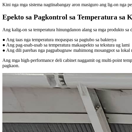
Kini nga mga sistema nagtinabangay aron masiguro ang lig-on nga pe
Epekto sa Pagkontrol sa Temperatura sa K
Ang kalig-on sa temperatura hinungdanon alang sa mga produkto sa d
● Ang taas nga temperatura mopaspas sa pagtubo sa bakterya
● Ang pag-usab-usab sa temperatura makaapekto sa tekstura ug lami
● Ang dili parehas nga pagpabugnaw mahimong mosangpot sa lokal 
Ang mga high-performance deli cabinet naggamit og multi-point tem
pagkaon.