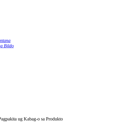
intana
a Bildo