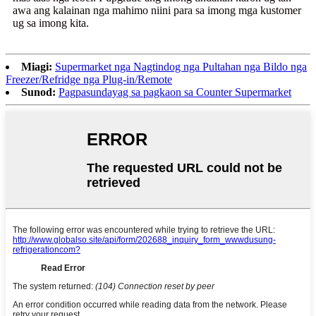
awa ang kalainan nga mahimo niini para sa imong mga kustomer
ug sa imong kita.
Miagi:
Supermarket nga Nagtindog nga Pultahan nga Bildo nga
Freezer/Refridge nga Plug-in/Remote
Sunod:
Pagpasundayag sa pagkaon sa Counter Supermarket