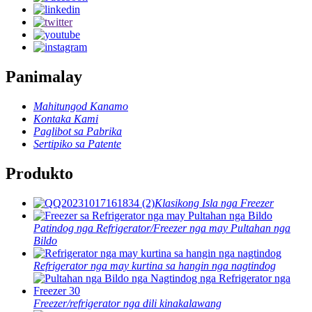
Panimalay
Mahitungod Kanamo
Kontaka Kami
Paglibot sa Pabrika
Sertipiko sa Patente
Produkto
Klasikong Isla nga Freezer
Patindog nga Refrigerator/Freezer nga may Pultahan nga
Bildo
Refrigerator nga may kurtina sa hangin nga nagtindog
Freezer/refrigerator nga dili kinakalawang