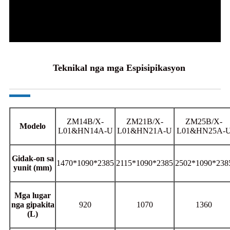
Teknikal nga mga Espisipikasyon
ZM14B/X-
ZM21B/X-
ZM25B/X-
Modelo
L01&HN14A-U
L01&HN21A-U
L01&HN25A-
Gidak-on sa
1470*1090*2385
2115*1090*2385
2502*1090*238
yunit (mm)
Mga lugar
nga gipakita
920
1070
1360
(L)