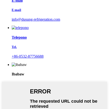
E-mail
E-mail
info@dusung-refrigeration.com
Telepono
Tel.
+86-0532-87756688
Ibabaw