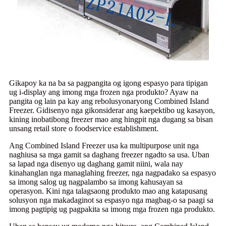
Gikapoy ka na ba sa pagpangita og igong espasyo para tipigan
ug i-display ang imong mga frozen nga produkto? Ayaw na
pangita og lain pa kay ang rebolusyonaryong Combined Island
Freezer. Gidisenyo nga gikonsiderar ang kaepektibo ug kasayon,
kining inobatibong freezer mao ang hingpit nga dugang sa bisan
unsang retail store o foodservice establishment.
Ang Combined Island Freezer usa ka multipurpose unit nga
naghiusa sa mga gamit sa daghang freezer ngadto sa usa. Uban
sa lapad nga disenyo ug daghang gamit niini, wala nay
kinahanglan nga managlahing freezer, nga nagpadako sa espasyo
sa imong salog ug nagpalambo sa imong kahusayan sa
operasyon. Kini nga talagsaong produkto mao ang katapusang
solusyon nga makadaginot sa espasyo nga magbag-o sa paagi sa
imong pagtipig ug pagpakita sa imong mga frozen nga produkto.