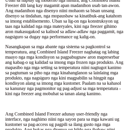
Uban sa hapsay ug moderno nga hitsura, ang Combined Island
Freezer dili lang kay magamit apan madanihon usab tan-awon.
Ang madanihon nga disenyo niini mohaom sa bisan unsang
disenyo sa tindahan, nga mopausbaw sa kinatibuk-ang katahom
sa imong establisemento. Uban sa lig-on nga konstruksyon ug
taas nga kalidad nga mga materyales, kini nga freezer gihimo
aron makasugakod sa kalisod sa adlaw-adlaw nga paggamit, nga
nagsiguro sa dugay nga performance ug kalig-on.
Nasangkapan sa mga abante nga sistema sa pagkontrol sa
temperatura, ang Combined Island Freezer naghatag og labing
maayo nga mga kondisyon sa pagpabugnaw aron mapreserbar
ang kabag-o ug kalidad sa imong mga frozen nga produkto. Ang
mapasibo nga mga setting sa temperatura niini nagtugot kanimo
sa pagtuman sa piho nga mga kinahanglanon sa lainlaing mga
produkto, nga nagsiguro nga kini magpabilin sa hingpit nga
kondisyon alang sa imong mga kustomer. Paalam na sa kahasol
sa kanunay nga pagmonitor ug pag-adjust sa mga temperatura -
kini nga freezer ang mobuhat sa tanan alang kanimo.
Ang Combined Island Freezer adunay user-friendly nga
interface, nga naghimo niini nga sayon ​​para sa mga kawani ug
kustomer sa pag-access ug pagpili sa ilang gusto nga mga
produkto. Ang bukas nga disenyo ug bildo nga ibabaw niini