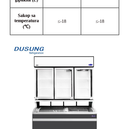
Sakop sa
temperatura
≤-18
≤-18
(℃)