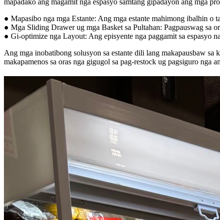
mapadako ang magamit nga espasyo samtang gipadayon ang mga prod
● Mapasibo nga mga Estante: Ang mga estante mahimong ibalhin o ta
● Mga Sliding Drawer ug mga Basket sa Pultahan: Pagpauswag sa org
● Gi-optimize nga Layout: Ang episyente nga paggamit sa espasyo nag
Ang mga inobatibong solusyon sa estante dili lang makapausbaw sa k
makapamenos sa oras nga gigugol sa pag-restock ug pagsiguro nga 