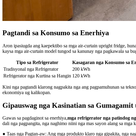
Pagtandi sa Konsumo sa Enerhiya
Aron ipasiugda ang kaepektibo sa mga air-curtain upright fridge, h
kaysa mga air-curtain model tungod sa kanunay nga pagkawala sa b
Tipo sa Refrigerator
Kasagaran nga Konsumo sa E
Tradisyonal nga Refrigerator
200 kWh
Refrigerator nga Kurtina sa Hangin
120 kWh
Kini nga pagtandi klarong nagpakita nga ang pagpamuhunan sa tekno
ekonomiya ug kalikopan.
Gipauswag nga Kasinatian sa Gumagamit u
Gawas sa pagdaginot sa enerhiya,
mga refrigerator nga patindog n
dali nga pagpangita, nga naghimo niini nga mas sayon ​​alang sa mga
● Taas nga Pagtan-aw: Ang mga produkto klaro nga gipakita, nga nag