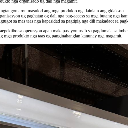
ukto nga organisado ug dali nga magamit.
ngtangon aron masulod ang mga produkto nga lainlain ang gidak-on.
anisasyon ug paghatag og dali nga pag-access sa mga butang nga kan
tugot sa mas taas nga kapasidad sa pagtipig nga dili makadaot sa pagk
aepektibo sa operasyon apan makapasayon ​​usab sa pagdumala sa imben
ang mga produkto nga taas og panginahanglan kanunay nga magamit.