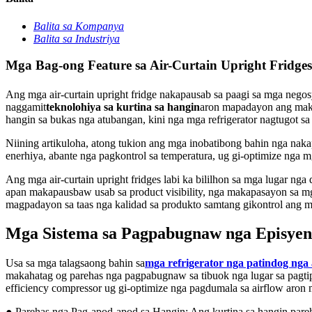
Balita sa Kompanya
Balita sa Industriya
Mga Bag-ong Feature sa Air-Curtain Upright Fridge
Ang mga air-curtain upright fridge nakapausab sa paagi sa mga negosy
naggamit
teknolohiya sa kurtina sa hangin
aron mapadayon ang maka
hangin sa bukas nga atubangan, kini nga mga refrigerator nagtugot 
Niining artikuloha, atong tukion ang mga inobatibong bahin nga naka
enerhiya, abante nga pagkontrol sa temperatura, ug gi-optimize nga m
Ang mga air-curtain upright fridges labi ka bililhon sa mga lugar ng
apan makapausbaw usab sa product visibility, nga makapasayon ​​sa 
magpadayon sa taas nga kalidad sa produkto samtang gikontrol ang m
Mga Sistema sa Pagpabugnaw nga Episyen
Usa sa mga talagsaong bahin sa
mga refrigerator nga patindog nga
makahatag og parehas nga pagpabugnaw sa tibuok nga lugar sa pagtip
efficiency compressor ug gi-optimize nga pagdumala sa airflow aro
● Parehas nga Pag-apod-apod sa Hangin: Ang kurtina sa hangin pareh