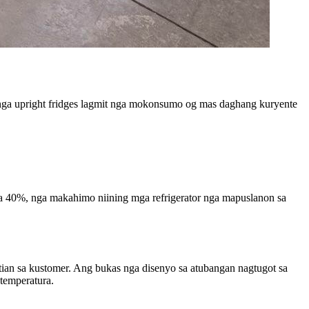
l nga upright fridges lagmit nga mokonsumo og mas daghang kuryente
sa 40%, nga makahimo niining mga refrigerator nga mapuslanon sa
ian sa kustomer. Ang bukas nga disenyo sa atubangan nagtugot sa
 temperatura.