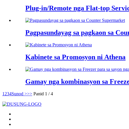
Plug-in/Remote nga Flat-top Servi
Pagpasundayag sa pagkaon sa Cou
Kabinete sa Promosyon ni Athena
Gamay nga kombinasyon sa Freezer 
1
2
3
4
Sunod >
>>
Panid 1 / 4