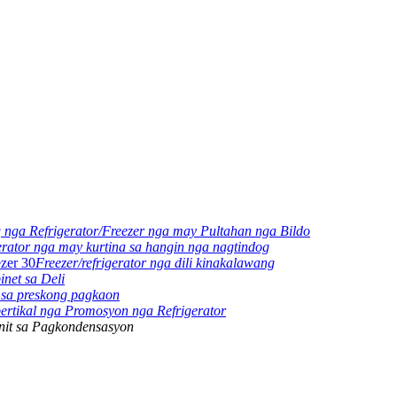
 nga Refrigerator/Freezer nga may Pultahan nga Bildo
erator nga may kurtina sa hangin nga nagtindog
Freezer/refrigerator nga dili kinakalawang
inet sa Deli
 sa preskong pagkaon
ertikal nga Promosyon nga Refrigerator
nit sa Pagkondensasyon