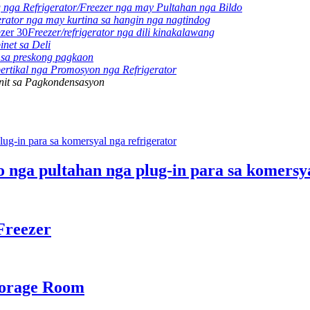
 nga Refrigerator/Freezer nga may Pultahan nga Bildo
erator nga may kurtina sa hangin nga nagtindog
Freezer/refrigerator nga dili kinakalawang
inet sa Deli
 sa preskong pagkaon
ertikal nga Promosyon nga Refrigerator
nit sa Pagkondensasyon
o nga pultahan nga plug-in para sa komersy
Freezer
torage Room