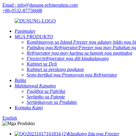
Email : info@dusung-refrigeration.com
+86-0532-87756688
Panimalay
MGA PRODUKTO
Kombinasyon sa Island Freezer nga adunay bildo nga b
Patindog nga Refrigerator/Freezer nga may Pultahan ng
Refrigerator nga may kurtina sa hangin nga nagtindog
Freezer/refrigerator nga dili kinakalawang
Kabinet sa Deli
Kabinet sa preskong pagkaon
Semi-bertikal nga Promosyon nga Refrigerator
Balita
Mahitungod Kanamo
Paglibot sa Pabrika
Sertipiko sa Patente
Sertipikasyon sa Produkto
Kontaka Kami
English
Klasikong Isla nga Freezer