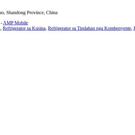
dao, Shandong Province, China
-
AMP Mobile
n
,
Refrigerator sa Kusina
,
Refrigerator sa Tindahan nga Kombenyente
,