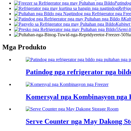
Patindog
Refrig
Kab
Kabinet
Semi-b
Yu
Mga Produkto
Patindog nga refrigerator nga bild
Komersyal nga Kombinasyon nga 
Serve Counter nga May Dakong S