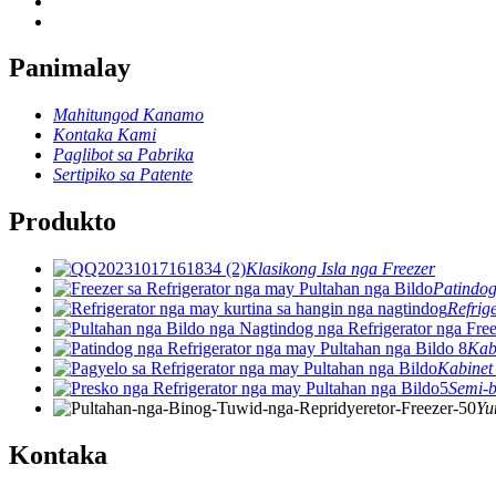
Panimalay
Mahitungod Kanamo
Kontaka Kami
Paglibot sa Pabrika
Sertipiko sa Patente
Produkto
Klasikong Isla nga Freezer
Patindog
Refrig
Kab
Kabinet
Semi-b
Yu
Kontaka