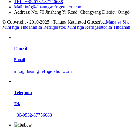
TEL: +86-0532-87756688
Mail: info@dusung-refrigeration.com
Address: No. 70 Jinsheng Yi Road, Chengyang District, Qing
© Copyright - 2010-2025 : Tanang Katungod Gireserba.
Mapa sa Site
Mini nga Tindahan sa Refrigerator
,
Mini nga Refrigerator sa Tindaha
E-mail
E-mail
info@dusung-refrigeration.com
Telepono
Tel.
+86-0532-87756688